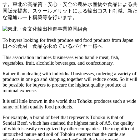
す。東北の高品質・安心・安全の農林水産物や食品による共
同販売提案、スケールメリットによる輸出コスト削減、新た
な流通ルート構築等を行います。
To buyers looking for fresh produce and food products from Japan
日本の食材・食品を求めているバイヤー様へ
This association includes businesses who handle meat, fish,
vegetables, fruit, alcoholic beverages, and confectionary.
Rather than dealing with individual businesses, ordering a variety of
products in one go and shipping together will reduce costs. So it will
be possible for buyers to procure the highest quality produce at
minimal expense.
It is still little known in the world that Tohoku produces such a wide
range of high quality food products.
For example, a brand of beef that represents Tohoku is that of
Sendai Beef, which has attained the highest rank of A5, the quality
of which is easily recognized by other companies. The magnificent
untouched nature and soil of Tohoku ensures that the cattle are
raised stress free and so produces beef with the best umami.