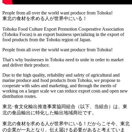
People from all over the world want produce from Tohoku!
東北の食材を求める人が世界中にいる！
Tohoku Food Culture Export Promotion Cooperative Association
(Tohoku Focus) is an export business specializing in the export of
food products from the Tohoku region of Japan.
People from all over the world want produce from Tohoku!
That’s why businesses in Tohoku need to unite in order to market
and deliver their produce.
Due to the high quality, reliability and safety of agricultural and
marine produce and food products from Tohoku, we propose to
cooperate with sales and marketing, and through the merits of
working on a larger scale we can reduce export costs and open new
distribution routes.
東北･食文化輸出推進事業協同組合（以下、当組合）は、東
北の食品輸出に特化した輸出地域商社です。
東北の食材を求める人が世界中にいる！だからこそ今、東北
の企業が一丸となり、伝え届ける必要があると考えていま