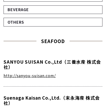
BEVERAGE
OTHERS
SEAFOOD
SANYOU SUISAN Co.,Ltd（三養水産 株式会
社）
http://sanyou-suisan.com/
Suenaga Kaisan Co.,Ltd.（末永海産 株式会
社）