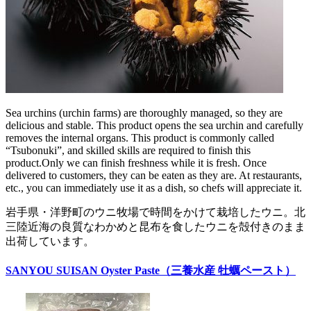
Sea urchins (urchin farms) are thoroughly managed, so they are
delicious and stable. This product opens the sea urchin and carefully
removes the internal organs. This product is commonly called
“Tsubonuki”, and skilled skills are required to finish this
product.Only we can finish freshness while it is fresh. Once
delivered to customers, they can be eaten as they are. At restaurants,
etc., you can immediately use it as a dish, so chefs will appreciate it.
岩手県・洋野町のウニ牧場で時間をかけて栽培したウニ。北
三陸近海の良質なわかめと昆布を食したウニを殻付きのまま
出荷しています。
SANYOU SUISAN Oyster Paste（三養水産 牡蠣ペースト）