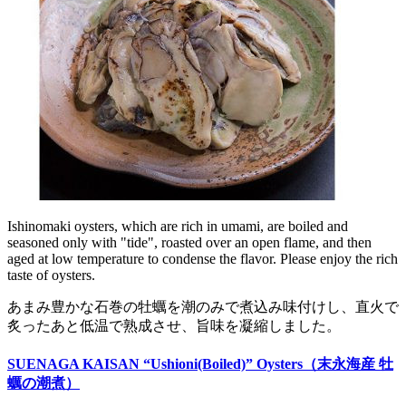
Ishinomaki oysters, which are rich in umami, are boiled and
seasoned only with "tide", roasted over an open flame, and then
aged at low temperature to condense the flavor. Please enjoy the rich
taste of oysters.
あまみ豊かな石巻の牡蠣を潮のみで煮込み味付けし、直火で
炙ったあと低温で熟成させ、旨味を凝縮しました。
SUENAGA KAISAN “Ushioni(Boiled)” Oysters（末永海産 牡
蠣の潮煮）