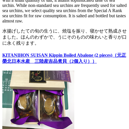
with a small quantity of salt, it attains sophisticated taste of sea
urchin. While non-standard sea urchins are frequently used for salted
sea urchins, we select quality sea urchins from the Special A Rank
sea urchins fit for raw consumption. It is salted and bottled but tastes
almost raw.
水揚げしたての旬の生うに、焼塩を振り、寝かせて熟成させ
ました。ほんのわずかで、うにそのものの味わいと香りが口
に永く残ります。
KITANIHON SUISAN Kippin Boiled Abalone (2 pieces)（元正
榮北日本水産 三陸産吉品煮貝（2個入り））