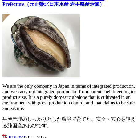
Prefecture（元正榮北日本水産 岩手県産活鮑）
We are the only company in Japan in terms of integrated production,
and we carry out integrated production from parent shell breeding to
product size. It is a purely domestic abalone that is cultivated in an
environment with good production control and that claims to be safe
and secure.
生産管理のしっかりとした環境で育てた、安全・安心を謳え
る純国産あわびです。
PDF.pdf
(0.11MB)