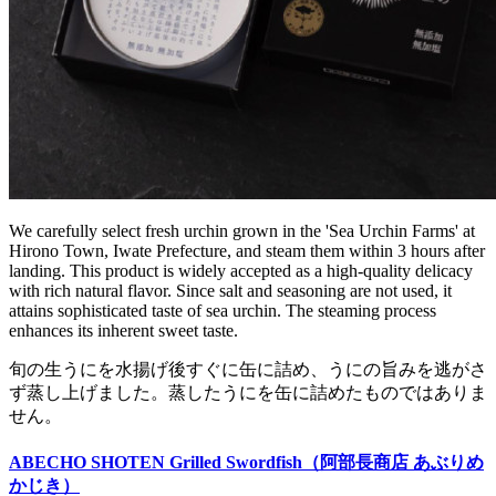
We carefully select fresh urchin grown in the 'Sea Urchin Farms' at
Hirono Town, Iwate Prefecture, and steam them within 3 hours after
landing. This product is widely accepted as a high-quality delicacy
with rich natural flavor. Since salt and seasoning are not used, it
attains sophisticated taste of sea urchin. The steaming process
enhances its inherent sweet taste.
旬の生うにを水揚げ後すぐに缶に詰め、うにの旨みを逃がさ
ず蒸し上げました。蒸したうにを缶に詰めたものではありま
せん。
ABECHO SHOTEN Grilled Swordfish（阿部長商店 あぶりめ
かじき）