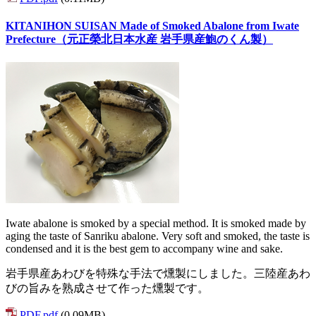
KITANIHON SUISAN Made of Smoked Abalone from Iwate
Prefecture（元正榮北日本水産 岩手県産鮑のくん製）
Iwate abalone is smoked by a special method. It is smoked made by
aging the taste of Sanriku abalone. Very soft and smoked, the taste is
condensed and it is the best gem to accompany wine and sake.
岩手県産あわびを特殊な手法で燻製にしました。三陸産あわ
びの旨みを熟成させて作った燻製です。
PDF.pdf
(0.09MB)