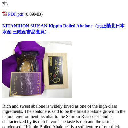
す。
PDF.pdf
(0.09MB)
KITANIHON SUISAN Kippin Boiled Abalone（元正榮北日本
水産 三陸産吉品煮貝）
Rich and sweet abalone is widely loved as one of the high-class
ingredients. The abalone is said to be the finest abalone grown in the
natural environment peculiar to the Sanriku Rias coast, and is
characterized by its rich flavor. The taste is rich and the taste is
condensed. "Kippin Boiled Abalone" is a soft texture of our thick