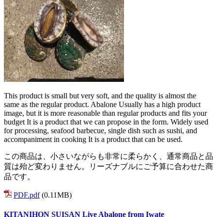
This product is small but very soft, and the quality is almost the
same as the regular product. Abalone Usually has a high product
image, but it is more reasonable than regular products and fits your
budget It is a product that we can propose in the form. Widely used
for processing, seafood barbecue, single dish such as sushi, and
accompaniment in cooking It is a product that can be used.
この商品は、小さいながらも非常に柔らかく、通常商品と品
質は殆ど変わりません。リーズナブルにご予算に合わせた商
品です。
PDF.pdf
(0.11MB)
KITANIHON SUISAN Live Abalone from Iwate