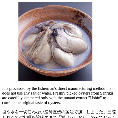
It is processed by the fisherman's direct manufacturing method that
does not use any salt or water. Freshly picked oysters from Sanriku
are carefully simmered only with the umami extract "Ushio" to
confine the original taste of oysters.
塩や水を一切使わない漁師直伝の製法で加工しました。三陸
とれたての牡蠣を旨味エキス「潮（うしお）」のみでじっく