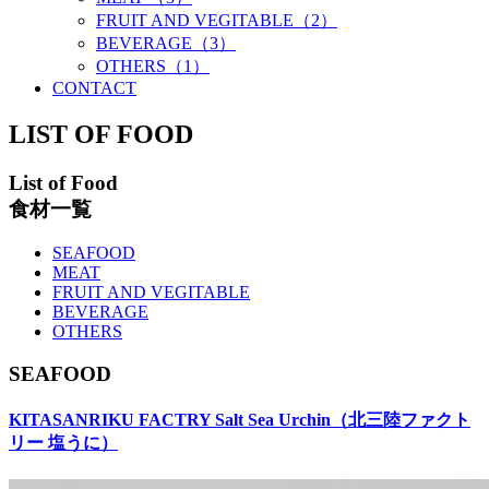
FRUIT AND VEGITABLE（2）
BEVERAGE（3）
OTHERS（1）
CONTACT
LIST OF FOOD
List of Food
食材一覧
SEAFOOD
MEAT
FRUIT AND VEGITABLE
BEVERAGE
OTHERS
SEAFOOD
KITASANRIKU FACTRY Salt Sea Urchin（北三陸ファクト
リー 塩うに）