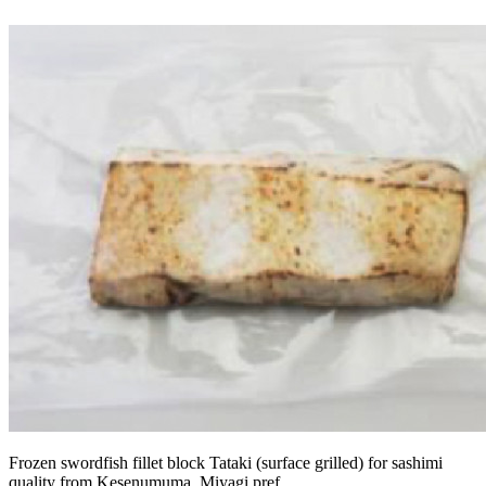
Frozen swordfish fillet block Tataki (surface grilled) for sashimi
quality from Kesenumuma, Miyagi pref.