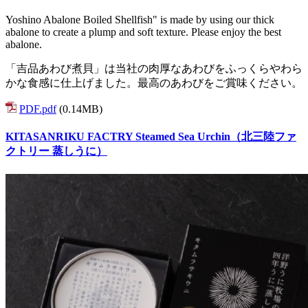
Yoshino Abalone Boiled Shellfish" is made by using our thick
abalone to create a plump and soft texture. Please enjoy the best
abalone.
「吉品あわび煮貝」は当社の肉厚なあわびをふっくらやわら
かな食感に仕上げました。最高のあわびをご賞味ください。
PDF.pdf
(0.14MB)
KITASANRIKU FACTRY Steamed Sea Urchin（北三陸ファ
クトリー 蒸しうに）